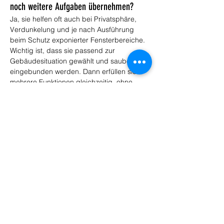
noch weitere Aufgaben übernehmen?
Ja, sie helfen oft auch bei Privatsphäre, 
Verdunkelung und je nach Ausführung 
beim Schutz exponierter Fensterbereiche. 
Wichtig ist, dass sie passend zur 
Gebäudesituation gewählt und sauber 
eingebunden werden. Dann erfüllen sie 
mehrere Funktionen gleichzeitig, ohne 
dass zusätzliche Lösungen nötig werden. 
Genau deshalb sind sie bei vielen 
Modernisierungen ein sinnvoller 
Bestandteil.