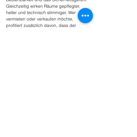
Gleichzeitig wirken Räume gepflegter, 
heller und technisch stimmiger. Wer 
vermieten oder verkaufen möchte, 
profitiert zusätzlich davon, dass der 
Zustand der Fenster sofort sichtbar ist und 
für viele Interessenten ein wichtiges 
Qualitätsmerkmal der Immobilie darstellt.
HBS Hesselbacher-Bau GmbH
__________
Auf Zukunft bauen