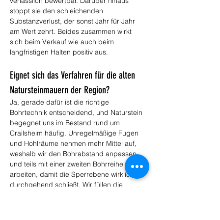
verlässlich bewertbar. Darüber hinaus 
stoppt sie den schleichenden 
Substanzverlust, der sonst Jahr für Jahr 
am Wert zehrt. Beides zusammen wirkt 
sich beim Verkauf wie auch beim 
langfristigen Halten positiv aus.
Eignet sich das Verfahren für die alten 
Natursteinmauern der Region?
Ja, gerade dafür ist die richtige 
Bohrtechnik entscheidend, und Naturstein 
begegnet uns im Bestand rund um 
Crailsheim häufig. Unregelmäßige Fugen 
und Hohlräume nehmen mehr Mittel auf, 
weshalb wir den Bohrabstand anpassen 
und teils mit einer zweiten Bohrreihe 
arbeiten, damit die Sperrebene wirklich 
durchgehend schließt. Wir füllen die 
Hohlräume so, dass keine offenen Wege 
für die Feuchte zurückbleiben. Diese 
Anpassung machen wir nach der 