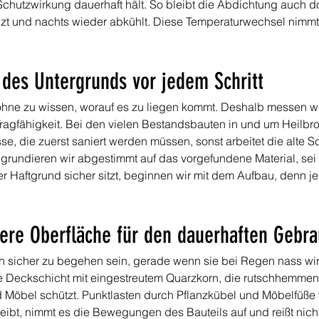
chutzwirkung dauerhaft hält. So bleibt die Abdichtung auch dor
izt und nachts wieder abkühlt. Diese Temperaturwechsel nimmt 
 des Untergrunds vor jedem Schritt
, ohne zu wissen, worauf es zu liegen kommt. Deshalb messen wir
agfähigkeit. Bei den vielen Bestandsbauten in und um Heilbronn
, die zuerst saniert werden müssen, sonst arbeitet die alte Sc
 grundieren wir abgestimmt auf das vorgefundene Material, sei e
ser Haftgrund sicher sitzt, beginnen wir mit dem Aufbau, denn j
chere Oberfläche für den dauerhaften Gebr
h sicher zu begehen sein, gerade wenn sie bei Regen nass wi
te Deckschicht mit eingestreutem Quarzkorn, die rutschhemmen
 Möbel schützt. Punktlasten durch Pflanzkübel und Möbelfüße 
leibt, nimmt es die Bewegungen des Bauteils auf und reißt nicht