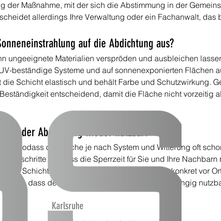
g der Maßnahme, mit der sich die Abstimmung in der Gemeinscha
scheidet allerdings Ihre Verwaltung oder ein Fachanwalt, das b
 Sonneneinstrahlung auf die Abdichtung aus?
n ungeeignete Materialien verspröden und ausbleichen lassen
f UV-beständige Systeme und auf sonnenexponierten Flächen au
bt die Schicht elastisch und behält Farbe und Schutzwirkung.
 Beständigkeit entscheidend, damit die Fläche nicht vorzeitig 
e nach der Abdichtung wieder nutzbar?
ig aus, sodass die Fläche je nach System und Witterung oft sc
rbeitsschritte so, dass die Sperrzeit für Sie und Ihre Nachbarn m
icht die Schicht etwas später, das besprechen wir konkret vor O
lauf so, dass der Weg zu den Wohnungen durchgängig nutzbar
Karlsruhe