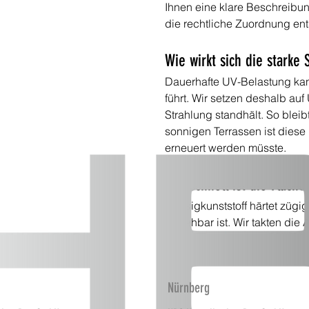
Ihnen eine klare Beschreibun
die rechtliche Zuordnung ent
Wie wirkt sich die starke
Dauerhafte UV-Belastung kan
führt. Wir setzen deshalb au
Strahlung standhält. So blei
sonnigen Terrassen ist diese
erneuert werden müsste.
Wie schnell ist die Fläch
Flüssigkunststoff härtet züg
begehbar ist. Wir takten die A
Belastbarkeit für Möbel erre
Zugängen planen wir den Ab
Nürnberg