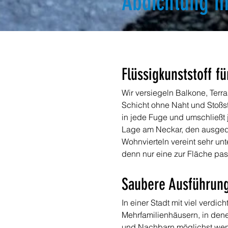
Abdichtung mi
Flüssigkunststoff f
Wir versiegeln Balkone, Terr
Schicht ohne Naht und Stoßste
in jede Fuge und umschließt 
Lage am Neckar, den ausged
Wohnvierteln vereint sehr un
denn nur eine zur Fläche pas
Saubere Ausführun
In einer Stadt mit viel verd
Mehrfamilienhäusern, in den
und Nachbarn möglichst weni