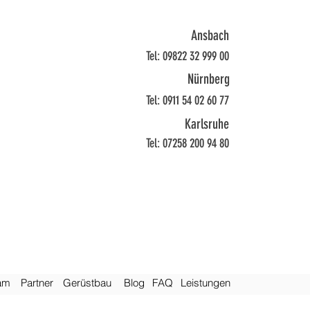
Ansbach
Tel: 09822 32 999 00
Nürnberg
Tel: 0911 54 02 60 77
Karlsruhe
Tel: 07258 200 94 80
am
Pa
rtner
Gerüstbau
Bl
og
FAQ
Leis
tungen