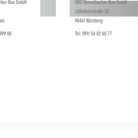
cher-Bau GmbH
HBS Hesselbacher-Bau GmbH
Löffelholzstraße 35
fen
90441 Nürnberg
 999 00
Tel: 0911 54 02 60 77