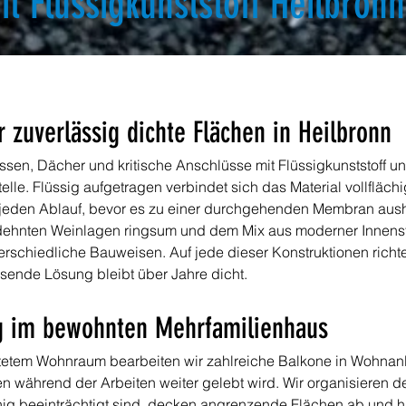
t Flüssigkunststoff Heilbronn
ür zuverlässig dichte Flächen in Heilbronn
assen, Dächer und kritische Anschlüsse mit Flüssigkunststoff u
lle. Flüssig aufgetragen verbindet sich das Material vollflächi
jeden Ablauf, bevor es zu einer durchgehenden Membran aushär
ehnten Weinlagen ringsum und dem Mix aus moderner Innens
terschiedliche Bauweisen. Auf jede dieser Konstruktionen richt
sende Lösung bleibt über Jahre dicht.
g im bewohnten Mehrfamilienhaus
ichtetem Wohnraum bearbeiten wir zahlreiche Balkone in Wohna
en während der Arbeiten weiter gelebt wird. Wir organisieren
g beeinträchtigt sind, decken angrenzende Flächen ab und h