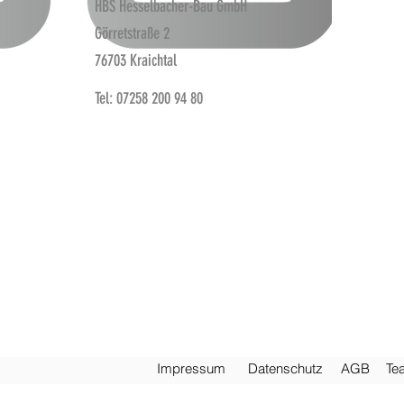
HBS Hesselbacher-Bau GmbH
Görretstraße 2
76703 Kraichtal
Tel: 07258 200 94 80
Impre
ssum
Daten
schutz
AG
B
Te