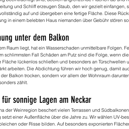
tung und Schliff erzeugen Staub, den wir gezielt einfangen, stat
llständig auf und übergeben eine fertige Fläche. Diese Rücks
rung in einem belebten Haus niemanden über Gebühr stören sol
nung unter dem Balkon
m Raum liegt, hat ein Wasserschaden unmittelbare Folgen. Fe
schlimmsten Fall Schäden am Putz sind die Folge, wenn die 
ie Fläche lückenlos schließen und besonders an Türschwellen
tärkt arbeiten. Die Abdichtung führen wir hoch genug, damit au
nur der Balkon trocken, sondern vor allem der Wohnraum darunter
onders zählt.
t für sonnige Lagen am Neckar
ma der Weinregion beschert vielen Terrassen und Südbalkone
 setzt einer Außenfläche über die Jahre zu. Wir wählen UV-bes
bleichen oder Risse bilden. Auf besonders exponierten Fläche