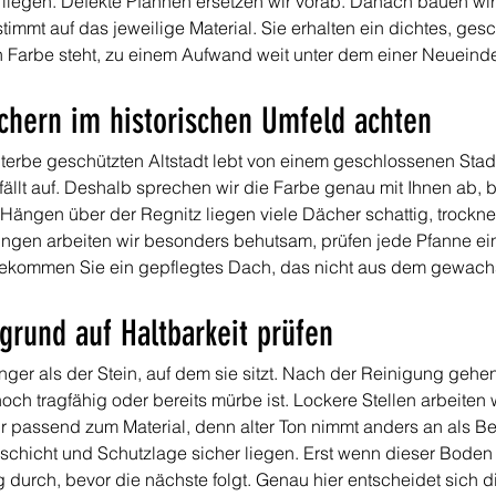
s liegen. Defekte Pfannen ersetzen wir vorab. Danach bauen wir
immt auf das jeweilige Material. Sie erhalten ein dichtes, ge
n Farbe steht, zu einem Aufwand weit unter dem einer Neuein
chern im historischen Umfeld achten
terbe geschützten Altstadt lebt von einem geschlossenen Stadt
ällt auf. Deshalb sprechen wir die Farbe genau mit Ihnen ab, b
ängen über der Regnitz liegen viele Dächer schattig, trockne
ungen arbeiten wir besonders behutsam, prüfen jede Pfanne e
ekommen Sie ein gepflegtes Dach, das nicht aus dem gewachsen
grund auf Haltbarkeit prüfen
nger als der Stein, auf dem sie sitzt. Nach der Reinigung gehe
och tragfähig oder bereits mürbe ist. Lockere Stellen arbeiten 
 passend zum Material, denn alter Ton nimmt anders an als Beto
schicht und Schutzlage sicher liegen. Erst wenn dieser Boden s
g durch, bevor die nächste folgt. Genau hier entscheidet sich di