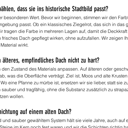
wählen, dass sie ins historische Stadtbild passt?
ier besonderen Wert. Bevor wir beginnen, stimmen wir den Farbt
ebung passt. Ob ein klassisches Ziegelrot, das sich in das g
wir tragen die Farbe in mehreren Lagen auf, damit die Deckkraf
n frisches Dach gepflegt wirken, ohne aufzufallen. Wir zeigen I
Material wirkt.
n älteres, empfindliches Dach nicht zu hart?
n den Zustand des Materials anpassen. Auf älteren oder gesch
, was die Oberfläche verträgt. Ziel ist, Moos und alte Krusten
o eine Pfanne zu mürbe ist, ersetzen wir sie lieber, statt sie
sauber und tragfähig, ohne die Substanz zusätzlich zu strapazi
zen wollen.
hichtung auf einem alten Dach?
 und sauber gewähltem System hält sie viele Jahre, auch auf 
 Steine im Kern noch fest waren und wir die Schichten richtig 