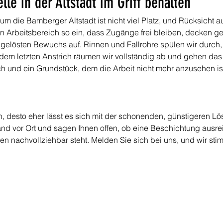
lle in der Altstadt im Griff behalten
m die Bamberger Altstadt ist nicht viel Platz, und Rücksicht
den Arbeitsbereich so ein, dass Zugänge frei bleiben, decken g
gelösten Bewuchs auf. Rinnen und Fallrohre spülen wir durch, 
em letzten Anstrich räumen wir vollständig ab und gehen das 
 und ein Grundstück, dem die Arbeit nicht mehr anzusehen is
en, desto eher lässt es sich mit der schonenden, günstigeren L
d vor Ort und sagen Ihnen offen, ob eine Beschichtung ausreich
en nachvollziehbar steht. Melden Sie sich bei uns, und wir sti