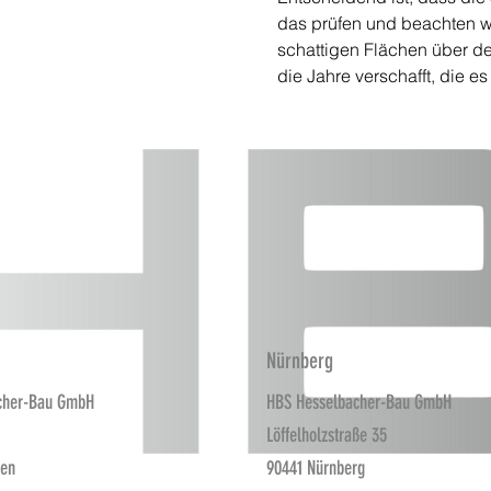
das prüfen und beachten wi
schattigen Flächen über de
die Jahre verschafft, die e
Nürnberg
cher-Bau GmbH
HBS Hesselbacher-Bau GmbH
Löffelholzstraße 35
fen
90441 Nürnberg