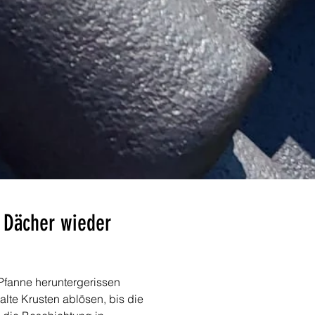
 Dächer wieder 
Pfanne heruntergerissen 
lte Krusten ablösen, bis die 