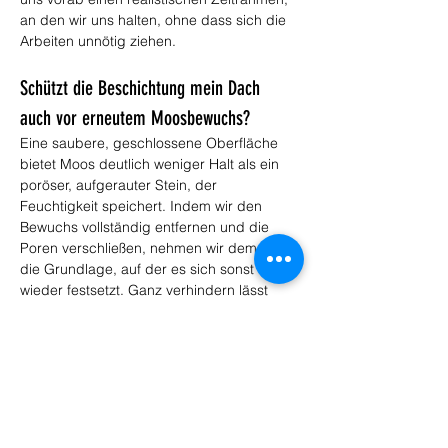
an den wir uns halten, ohne dass sich die 
Arbeiten unnötig ziehen.
Schützt die Beschichtung mein Dach 
auch vor erneutem Moosbewuchs?
Eine saubere, geschlossene Oberfläche 
bietet Moos deutlich weniger Halt als ein 
poröser, aufgerauter Stein, der 
Feuchtigkeit speichert. Indem wir den 
Bewuchs vollständig entfernen und die 
Poren verschließen, nehmen wir dem Moos 
die Grundlage, auf der es sich sonst rasch 
wieder festsetzt. Ganz verhindern lässt 
sich Neubewuchs auf schattigen 
Nordseiten über sehr lange Zeit nicht, 
doch er kommt langsamer und sitzt 
weniger fest. Ein prüfender Blick nach 
einigen Jahren genügt, dann lässt sich 
beginnender Bewuchs leicht entfernen, 
bevor er sich wieder festkrallt.