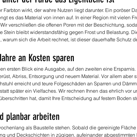
r Farbton wirkt, der wahre Nutzen liegt darunter. Ein poröser 
engt es das Material von innen auf. In einer Region mit vielen F
. Wir verschließen die offenen Poren mit der Beschichtung, sod
ne Stein bleibt widerstandsfähig gegen Frost und Belastung. D
 warum sich die Arbeit rechnet, ist dieser dauerhafte Schutz d
Jahre an Kosten sparen
en ersten Blick eine Ausgabe, auf den zweiten eine Ersparnis. 
üst, Abriss, Entsorgung und neuem Material. Vor allem aber st
stuhl erreicht und teure Folgeschäden an Sparren und Dämmun
tatt später ein Vielfaches. Wir rechnen Ihnen das ehrlich vor u
überschritten hat, damit Ihre Entscheidung auf festem Boden st
d planbar arbeiten
wochenlang als Baustelle stehen. Sobald die gereinigte Fläche 
rung und Deckschichten in zügigen, aufeinander abgestimmten