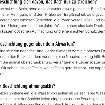
eschichtung sich davon, das Dach nur zu streichen?
rbe auf den Stein, ohne dass darunter etwas geklärt ist. Eine 
icher Reinigung und dem Prüfen der Tragfähigkeit, gefolgt von
hreren abgestimmten Schichten, die Poren verschließen und Wa
tem Untergrund hält über Jahre. Wir streichen also kein Dach, w
r kurzen optischen Auffrischung und einem echten Schutz der 
Beschichtung gegenüber dem Abwarten?
ine im Kern noch fest sind. Jeder Winter, in dem ein poröses Da
her an den Punkt, an dem nur noch eine Neueindeckung hilft. B
n Sie einmal überschaubar und verlängern die Lebensdauer um 
 Wir sehen uns vor Ort an, wo Ihr Dach gerade steht, und sage
nt.
r Beschichtung atmungsaktiv?
 setzen Systeme ein, die Wasser von außen abweisen, aber Was
et sich unter der Schicht keine eingeschlossene Feuchtigkeit,
h bleibt diffusionsoffen und zugleich trocken. Genau diese B