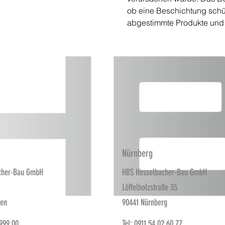
ob eine Beschichtung schüt
abgestimmte Produkte und t
Nürnberg
cher-Bau GmbH
HBS Hesselbacher-Bau GmbH
Löffelholzstraße 35
fen
90441 Nürnberg
 999 00
Tel: 0911 54 02 60 77