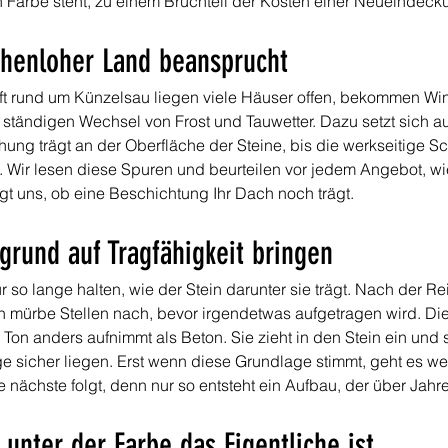
 Farbe steht, zu einem Bruchteil der Kosten einer Neueindeck
henloher Land beansprucht
ft rund um Künzelsau liegen viele Häuser offen, bekommen W
 ständigen Wechsel von Frost und Tauwetter. Dazu setzt sich 
hung trägt an der Oberfläche der Steine, bis die werkseitige S
t. Wir lesen diese Spuren und beurteilen vor jedem Angebot, wie
gt uns, ob eine Beschichtung Ihr Dach noch trägt.
grund auf Tragfähigkeit bringen
so lange halten, wie der Stein darunter sie trägt. Nach der Re
en mürbe Stellen nach, bevor irgendetwas aufgetragen wird. Di
Ton anders aufnimmt als Beton. Sie zieht in den Stein ein und sc
 sicher liegen. Erst wenn diese Grundlage stimmt, geht es weit
e nächste folgt, denn nur so entsteht ein Aufbau, der über Jahre
unter der Farbe das Eigentliche ist