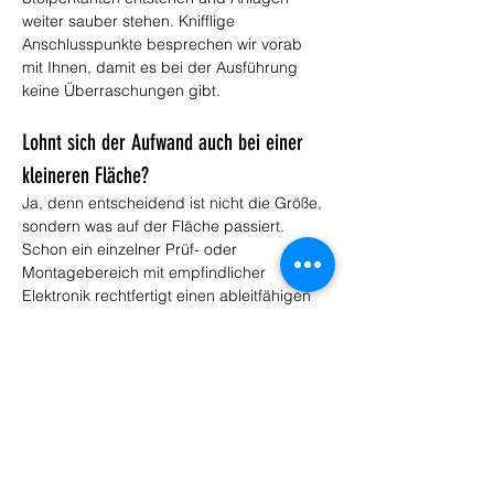
weiter sauber stehen. Knifflige 
Anschlusspunkte besprechen wir vorab 
mit Ihnen, damit es bei der Ausführung 
keine Überraschungen gibt.
Lohnt sich der Aufwand auch bei einer 
kleineren Fläche?
Ja, denn entscheidend ist nicht die Größe, 
sondern was auf der Fläche passiert. 
Schon ein einzelner Prüf- oder 
Montagebereich mit empfindlicher 
Elektronik rechtfertigt einen ableitfähigen 
Boden, wenn dort Schäden durch 
Entladung drohen. Wir legen das System 
passend zur Fläche aus, sodass auch ein 
begrenzter Bereich normgerecht und 
wirtschaftlich ausgeführt wird.