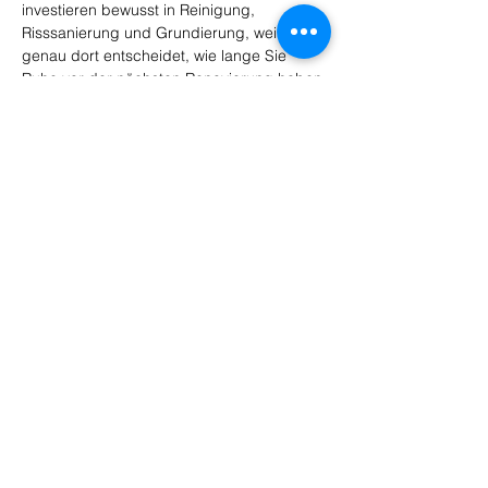
investieren bewusst in Reinigung, 
Risssanierung und Grundierung, weil sich 
genau dort entscheidet, wie lange Sie 
Ruhe vor der nächsten Renovierung haben.
Leistungen
HBS Hesselbacher-Bau GmbH
__________
Auf Zukunft bauen
Öffnungszeiten