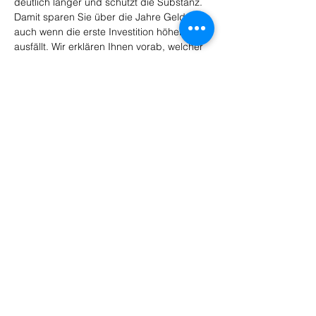
deutlich länger und schützt die Substanz. 
Damit sparen Sie über die Jahre Geld, 
auch wenn die erste Investition höher 
ausfällt. Wir erklären Ihnen vorab, welcher 
Aufbau sich für Ihr Haus rechnet.
Leistungen
HBS Hesselbacher-Bau GmbH
__________
Auf Zukunft bauen