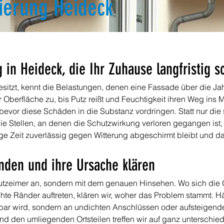
ierung Heideck
in Heideck, die Ihr Zuhause langfristig s
sitzt, kennt die Belastungen, denen eine Fassade über die Jahr
Oberfläche zu, bis Putz reißt und Feuchtigkeit ihren Weg ins M
evor diese Schäden in die Substanz vordringen. Statt nur die 
die Stellen, an denen die Schutzwirkung verloren gegangen ist,
nge Zeit zuverlässig gegen Witterung abgeschirmt bleibt und d
inden und ihre Ursache klären
utzeimer an, sondern mit dem genauen Hinsehen. Wo sich die O
hte Ränder auftreten, klären wir, woher das Problem stammt. Hä
bar wird, sondern an undichten Anschlüssen oder aufsteigend
d den umliegenden Ortsteilen treffen wir auf ganz unterschie