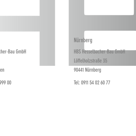
Nürnberg
cher-Bau GmbH
HBS Hesselbacher-Bau GmbH
Löffelholzstraße 35
fen
90441 Nürnberg
 999 00
Tel: 0911 54 02 60 77