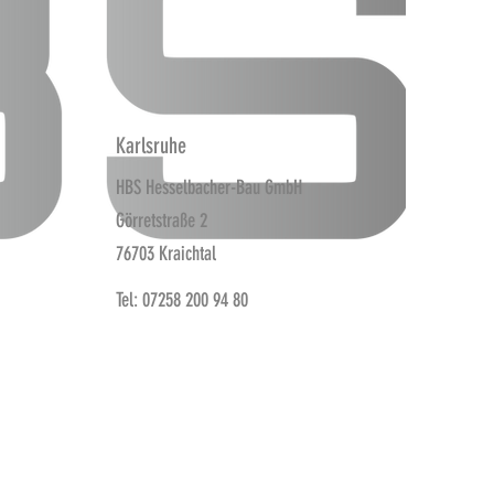
Karlsruhe
HBS Hesselbacher-Bau GmbH
Görretstraße 2
76703 Kraichtal
Tel: 07258 200 94 80