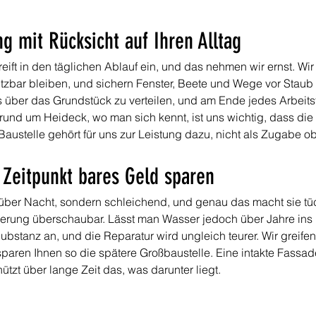
g mit Rücksicht auf Ihren Alltag
ft in den täglichen Ablauf ein, und das nehmen wir ernst. Wir 
zbar bleiben, und sichern Fenster, Beete und Wege vor Staub u
 es über das Grundstück zu verteilen, und am Ende jedes Arbeit
und um Heideck, wo man sich kennt, ist uns wichtig, dass die A
austelle gehört für uns zur Leistung dazu, nicht als Zugabe o
 Zeitpunkt bares Geld sparen
t über Nacht, sondern schleichend, und genau das macht sie tü
anierung überschaubar. Lässt man Wasser jedoch über Jahre ins 
stanz an, und die Reparatur wird ungleich teurer. Wir greifen 
paren Ihnen so die spätere Großbaustelle. Eine intakte Fassade
tzt über lange Zeit das, was darunter liegt.