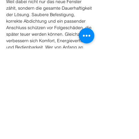
Weil dabei nicht nur das neue Fenster 
zählt, sondern die gesamte Dauerhaftigkeit 
der Lösung. Saubere Befestigung, 
korrekte Abdichtung und ein passender 
Anschluss schützen vor Folgeschäden, die 
später teuer werden können. Gleichzeitig 
verbessern sich Komfort, Energieverhalten 
und Bedienbarkeit. Wer von Anfang an 
technisch sauber einbauen lässt, 
vermeidet spätere Reparaturen und nutzt 
die Investition über viele Jahre deutlich 
besser aus.