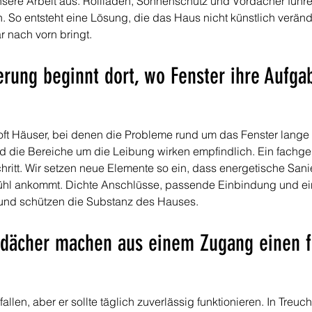
nsere Arbeit aus. Rollläden, Sonnenschutz und Vordächer führen
 So entsteht eine Lösung, die das Haus nicht künstlich veränd
r nach vorn bringt.
erung beginnt dort, wo Fenster ihre Aufga
oft Häuser, bei denen die Probleme rund um das Fenster lange mi
und die Bereiche um die Leibung wirken empfindlich. Ein fachge
chritt. Wir setzen neue Elemente so ein, dass energetische Sani
ühl ankommt. Dichte Anschlüsse, passende Einbindung und ei
und schützen die Substanz des Hauses.
rdächer machen aus einem Zugang einen f
allen, aber er sollte täglich zuverlässig funktionieren. In Treu