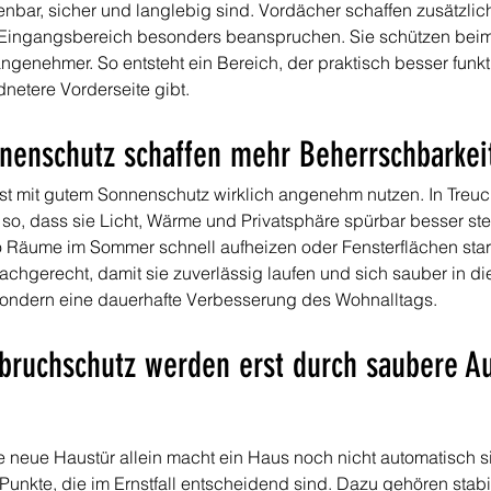
ienbar, sicher und langlebig sind. Vordächer schaffen zusätzli
Eingangsbereich besonders beanspruchen. Sie schützen beim
enehmer. So entsteht ein Bereich, der praktisch besser funkt
dnetere Vorderseite gibt.
nnenschutz schaffen mehr Beherrschbarke
st mit gutem Sonnenschutz wirklich angenehm nutzen. In Treuch
o, dass sie Licht, Wärme und Privatsphäre spürbar besser ste
o Räume im Sommer schnell aufheizen oder Fensterflächen stark 
fachgerecht, damit sie zuverlässig laufen und sich sauber in d
 sondern eine dauerhafte Verbesserung des Wohnalltags.
nbruchschutz werden erst durch saubere A
 neue Haustür allein macht ein Haus noch nicht automatisch sic
 Punkte, die im Ernstfall entscheidend sind. Dazu gehören stab