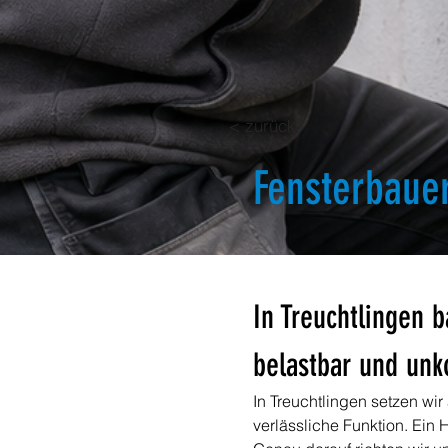
< zurück
Fensterbauer
In Treuchtlingen b
belastbar und unk
In Treuchtlingen setzen wir
verlässliche Funktion. Ein 