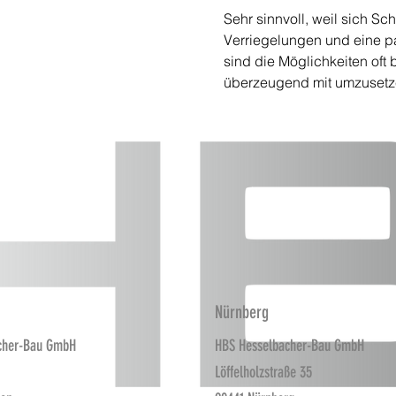
Sehr sinnvoll, weil sich S
Verriegelungen und eine pa
sind die Möglichkeiten oft 
überzeugend mit umzusetz
Nürnberg
cher-Bau GmbH
HBS Hesselbacher-Bau GmbH
Löffelholzstraße 35