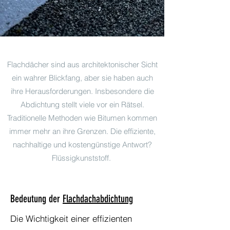
Flachdächer sind aus architektonischer Sicht
ein wahrer Blickfang, aber sie haben auch
ihre Herausforderungen. Insbesondere die
Abdichtung stellt viele vor ein Rätsel.
Traditionelle Methoden wie Bitumen kommen
immer mehr an ihre Grenzen. Die effiziente,
nachhaltige und kostengünstige Antwort?
Flüssigkunststoff.
Bedeutung der
Flachdachabdichtung
Die Wichtigkeit einer effizienten