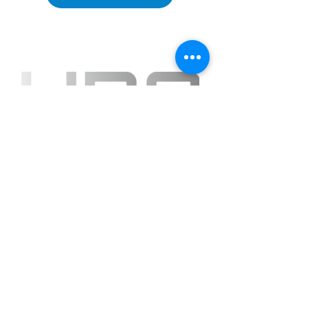
HBS Hesselbacher-Bau GmbH
__________
Auf Zukunft bauen
Öffnungszeiten
Montag – Donnerstag: 07:00 – 17:00 Uhr
Freitag: 07:00 – 16:00 Uhr
Samstag & Sonntag: geschlossen