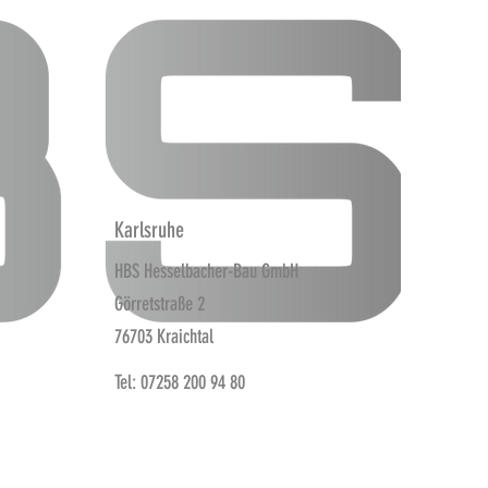
Karlsruhe
HBS Hesselbacher-Bau GmbH
Görretstraße 2
76703 Kraichtal
Tel: 07258 200 94 80