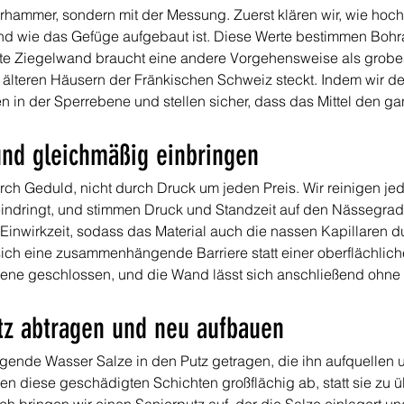
hammer, sondern mit der Messung. Zuerst klären wir, wie hoch 
 und wie das Gefüge aufgebaut ist. Diese Werte bestimmen Boh
akte Ziegelwand braucht eine andere Vorgehensweise als grobe
n älteren Häusern der Fränkischen Schweiz steckt. Indem wir d
n in der Sperrebene und stellen sicher, dass das Mittel den gan
und gleichmäßig einbringen
urch Geduld, nicht durch Druck um jeden Preis. Wir reinigen j
eindringt, und stimmen Druck und Standzeit auf den Nässegrad
Einwirkzeit, sodass das Material auch die nassen Kapillaren dur
t sich eine zusammenhängende Barriere statt einer oberflächlic
ebene geschlossen, und die Wand lässt sich anschließend ohn
tz abtragen und neu aufbauen
igende Wasser Salze in den Putz getragen, die ihn aufquellen 
en diese geschädigten Schichten großflächig ab, statt sie zu ü