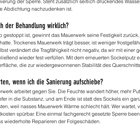
ionierung der Sperre. Steht zusätzlich seitlich drückendes Wasse
ne Abdichtung nachzudenken ist.
ch der Behandlung wirklich?
gestoppt ist, gewinnt das Mauerwerk seine Festigkeit zurück,
tte. Trockenes Mauerwerk trägt besser, ist weniger frostgefähr
st verändert die Tragfähigkeit nicht negativ, da wir mit einer
ließend wieder fest verfüllen. Mit dem erneuerten Sockelputz e
fläche, die zur wiedergewonnenen Stabilität des Querschnitts
ten, wenn ich die Sanierung aufschiebe?
werk arbeitet gegen Sie. Die Feuchte wandert höher, mehr Putz
efer in die Substanz, und am Ende ist statt des Sockels ein ga
n, weil nasses Mauerwerk Wärme schlecht hält. Wer wartet, ve
sten spürbar. Eine einmal fachgerecht gesetzte Sperre beende
das wiederholte Reparieren der Folgeschäden.