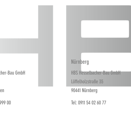
Nürnberg
cher-Bau GmbH
HBS Hesselbacher-Bau GmbH
Löffelholzstraße 35
fen
90441 Nürnberg
 999 00
Tel: 0911 54 02 60 77