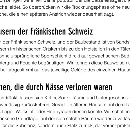
ch bringen wir einen Sanierputz auf, der die Salze einlagert u
äche leidet. So überbrücken wir die Trocknungsphase ohne ne
che, die einen späteren Anstrich wieder dauerhaft trägt.
usern der Fränkischen Schweiz
 der Fränkischen Schweiz, und der Baubestand ist von Sandste
ern im historischen Ortskern bis zu den Hofstellen in den Täl
ohne ursprüngliche Sperrschicht direkt auf gewachsenem Bode
Untergrund Feuchte begünstigen. Wir kennen diese Bauweisen un
 her, abgestimmt auf das jeweilige Gefüge des einzelnen Haus
en, die durch Nässe verloren waren
hdrückt, lassen sich Keller, Sockelräume und Untergeschosse 
verlässig zurückkehren. Gerade in älteren Häusern auf dem La
ls Lager, Werkstatt oder Hobbyraum dienen könnte. Wir schaffe
ockene Grundlage, auf der sich solche Räume wieder zuverläss
für die Substanz, sondern auch Platz zurück, der vorher prakti