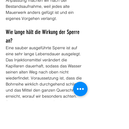
Anpassung machen wir nach der 
Bestandsaufnahme, weil jedes alte 
Mauerwerk anders gefügt ist und ein 
eigenes Vorgehen verlangt.
Wie lange hält die Wirkung der Sperre 
an?
Eine sauber ausgeführte Sperre ist auf 
eine sehr lange Lebensdauer ausgelegt. 
Das Injektionsmittel verändert die 
Kapillaren dauerhaft, sodass das Wasser 
seinen alten Weg nach oben nicht 
wiederfindet. Voraussetzung ist, dass die 
Bohrreihe wirklich durchgehend schließt 
und das Mittel den ganzen Querschnitt 
erreicht, worauf wir besonders achten. 
Solange sich die übrigen Bedingungen am 
Gebäude nicht grundlegend ändern, 
arbeitet die Sperre über viele Jahre 
zuverlässig weiter. Ein Nachbessern ist bei 
korrekter Ausführung im Normalfall nicht 