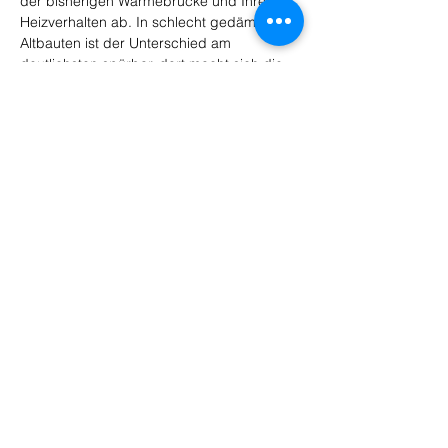
der bisherigen Wärmebrücke und Ihrem 
Heizverhalten ab. In schlecht gedämmten 
Altbauten ist der Unterschied am 
deutlichsten spürbar, dort macht sich die 
Maßnahme am schnellsten bezahlt.
Maximieren Sie den Wohnkomfort
und die Energieeffizienz durch
professionelle Wärmedämmung