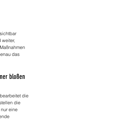
sichtbar 
weiter, 
e Maßnahmen 
Genau das 
iner bloßen 
earbeitet die 
tellen die 
nur eine 
dende 