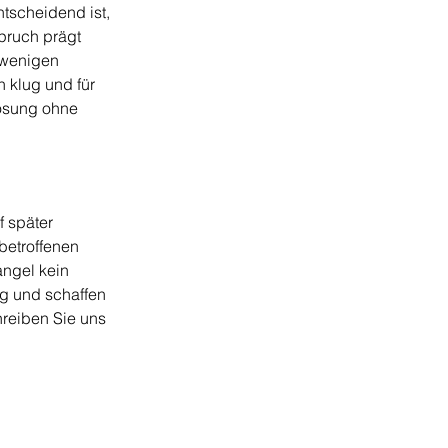
ntscheidend ist, 
pruch prägt 
 wenigen 
h klug und für 
lösung ohne 
 später 
betroffenen 
ngel kein 
ng und schaffen 
hreiben Sie uns 