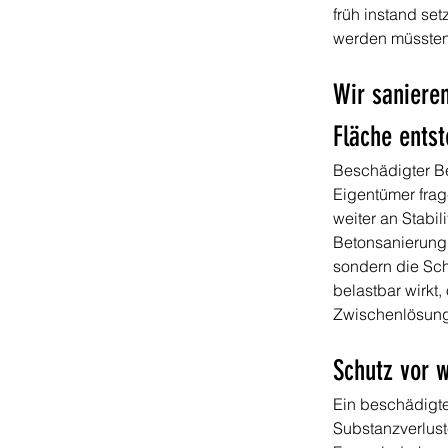
früh instand set
werden müssten
Wir sanieren
Fläche entst
Beschädigter Bet
Eigentümer frag
weiter an Stabil
Betonsanierung i
sondern die Sch
belastbar wirkt,
Zwischenlösung 
Schutz vor 
Ein beschädigter
Substanzverlust