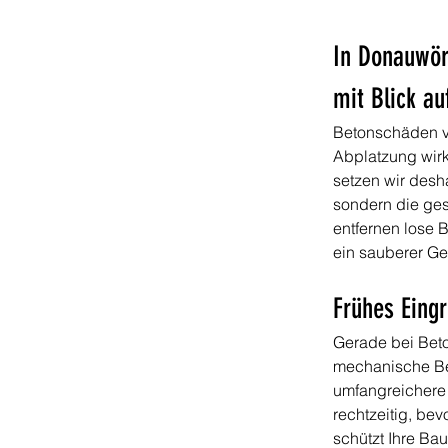
In Donauwör
mit Blick au
Betonschäden ve
Abplatzung wirk
setzen wir desha
sondern die ges
entfernen lose 
ein sauberer G
Frühes Eingr
Gerade bei Beto
mechanische Bel
umfangreichere 
rechtzeitig, be
schützt Ihre Ba