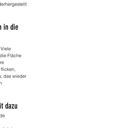
erhergestellt 
 in die 
Viele 
die Fläche 
re 
flicken, 
s, das wieder 
n 
it dazu
de 