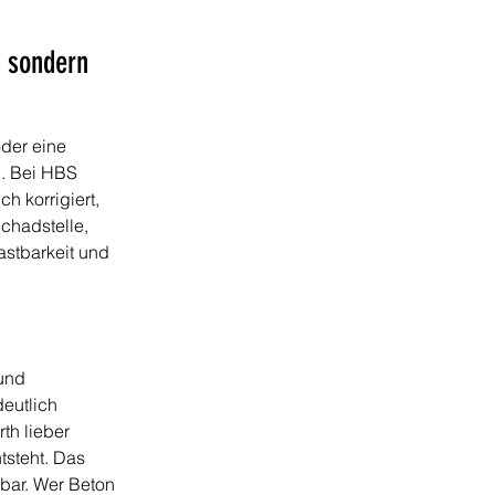
 sondern 
der eine 
n. Bei HBS 
h korrigiert, 
chadstelle, 
astbarkeit und 
und 
eutlich 
h lieber 
tsteht. Das 
bar. Wer Beton 