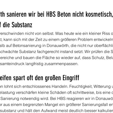
th sanieren wir bei HBS Beton nicht kosmetisch,
f die Substanz
rschwinden nicht von selbst. Was heute wie ein kleiner Riss o
t, kann sich mit der Zeit zu einem größeren Problem entwickel
lb auf Betonsanierung in Donauwörth, die nicht nur oberflächlic
chwächte Substanz fachgerecht instand setzt. Wir prüfen die S
Bereiche und bauen die Fläche so wieder auf, dass Schutz, Bel
esamteindruck langfristig zusammenpassen.
eifen spart oft den großen Eingriff
n lohnt sich entschlossenes Handeln. Feuchtigkeit, Witterung 
astung verschärfen kleine Schäden oft schrittweise, bis eine d
Sanierung notwendig wird. Bei HBS reagieren wir in Donauwört
vor aus einem begrenzten Mangel ein größerer Sanierungsfall en
usubstanz und hält den Aufwand meist deutlich besser kalkulier