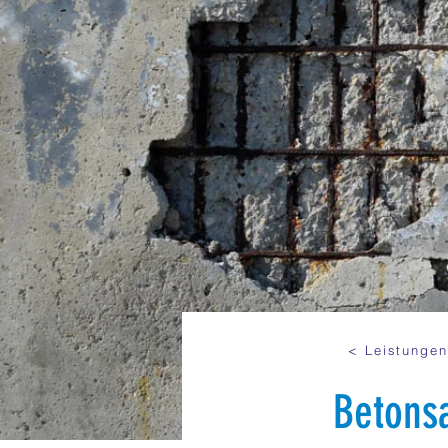
< Leistunge
Betons