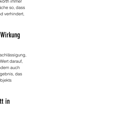
wörth immer 
äche so, dass 
 verhindert, 
 Wirkung 
achlässigung, 
Wert darauf, 
ndern auch 
gebnis, das 
bjekts 
t in 