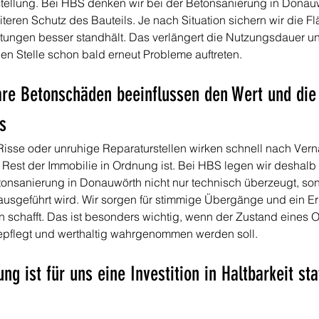
ellung. Bei HBS denken wir bei der Betonsanierung in Donau
teren Schutz des Bauteils. Je nach Situation sichern wir die Fl
tungen besser standhält. Das verlängert die Nutzungsdauer und
en Stelle schon bald erneut Probleme auftreten.
are Betonschäden beeinflussen den Wert und die
s
isse oder unruhige Reparaturstellen wirken schnell nach Vern
 Rest der Immobilie in Ordnung ist. Bei HBS legen wir deshalb 
onsanierung in Donauwörth nicht nur technisch überzeugt, so
ausgeführt wird. Wir sorgen für stimmige Übergänge und ein Er
n schafft. Das ist besonders wichtig, wenn der Zustand eines O
gepflegt und werthaltig wahrgenommen werden soll.
ng ist für uns eine Investition in Haltbarkeit stat