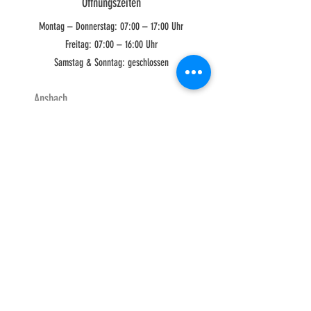
Öffnungszeiten
Montag – Donnerstag: 07:00 – 17:00 Uhr
Freitag: 07:00 – 16:00 Uhr
Samstag & Sonntag: geschlossen
Ansbach
HBS Hesselbacher-Bau
GmbH
Liebersdorf 8
91572 Bechhofen
Tel: 09822 32 999 00
Nürnberg
HBS Hesselbacher-Bau
GmbH
Löffelholzstraße 35
90441 Nürnberg