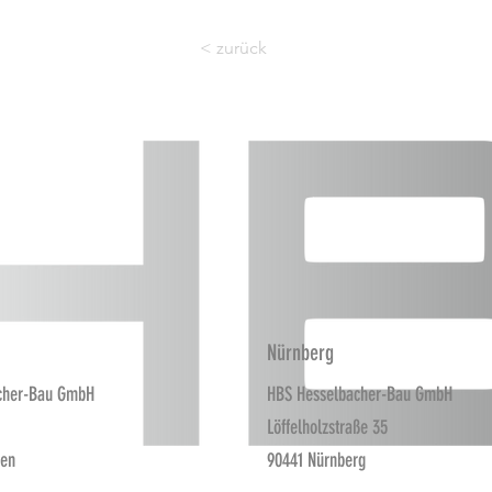
< zurück
Nürnberg
cher-Bau GmbH
HBS Hesselbacher-Bau GmbH
Löffelholzstraße 35
fen
90441 Nürnberg