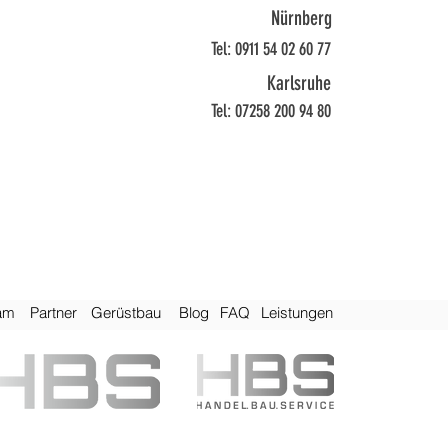
Nürnberg
Tel: 0911 54 02 60 77
Karlsruhe
Tel: 07258 200 94 80
am
Pa
rtner
Gerüstbau
Bl
og
FAQ
Leis
tungen