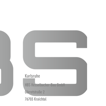
Karlsruhe
HBS Hesselbacher-Bau GmbH
Görretstraße 2
76703 Kraichtal