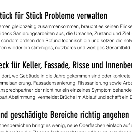
Stück für Stück Probleme verwalten
emen gleichzeitig zusammenkommen, braucht es keinen Flicken
eideck Sanierungsarbeiten aus, die Ursache, Zustand und Zie
s, sondern ordnen den Befund technisch ein und setzen die not
emen wieder ein stimmiges, nutzbares und wertiges Gesamtbild.
ck für Keller, Fassade, Risse und Innenbe
 dort, wo Gebäude in die Jahre gekommen sind oder konkrete 
mmelsanierung, Fassadensanierung, Risssanierung sowie Arbe
Ansprechpartner, der nicht nur ein einzelnes Symptom behande
rt Abstimmung, vermeidet Brüche im Ablauf und schafft ein Erg
und geschädigte Bereiche richtig angehen
Innenbereichen bringt es wenig, neue Oberflächen einfach auf a