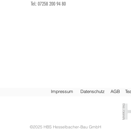
Tel: 07258 200 94 80
Impre
ssum
Daten
schutz
AG
B
Te
©2025
HBS Hesselbacher-Bau GmbH