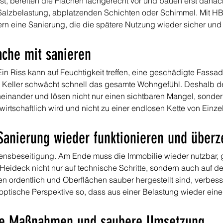
 ist, bereiten die Flächen fachgerecht vor und bauen erst danach
 Salzbelastung, abplatzenden Schichten oder Schimmel. Mit HB
ern eine Sanierung, die die spätere Nutzung wieder sicher u
ache mit sanieren
in Riss kann auf Feuchtigkeit treffen, eine geschädigte Fassa
r Keller schwächt schnell das gesamte Wohngefühl. Deshalb de
neinander und lösen nicht nur einen sichtbaren Mangel, sonder
irtschaftlich wird und nicht zu einer endlosen Kette von Einze
 Sanierung wieder funktionieren und über
adensbeseitigung. Am Ende muss die Immobilie wieder nutzbar, 
 Heideck nicht nur auf technische Schritte, sondern auch auf 
en ordentlich und Oberflächen sauber hergestellt sind, verbess
optische Perspektive so, dass aus einer Belastung wieder eine
lare Maßnahmen und saubere Umsetzung