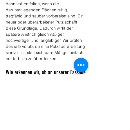
dann voll entfalten, wenn die 
darunterliegenden Flächen ruhig, 
tragfähig und sauber vorbereitet sind. Ein 
neuer oder überarbeiteter Putz schafft 
diese Grundlage. Dadurch wirkt der 
spätere Anstrich gleichmäßiger, 
hochwertiger und langlebiger. Wir prüfen 
deshalb vorab, ob eine Putzüberarbeitung 
sinnvoll ist, statt sichtbare Mängel einfach 
nur farblich zu überdecken.
Wie erkennen wir, ob an unserer Fassade 
in Ingolstadt Verputzarbeiten nötig sind?
Hinweise sind Risse, hohle Stellen, 
Abplatzungen, raue Oberflächen oder ein 
insgesamt unruhiges Erscheinungsbild. 
Auch lokale Feuchtespuren oder ältere 
Reparaturstellen können ein Signal sein. 
Wir schauen uns die Fassade fachlich an 
und bewerten, was oberflächlich ist und 