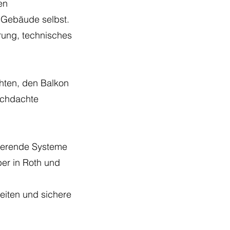
en
e Gebäude selbst.
hrung, technisches
hten, den Balkon
urchdachte
nierende Systeme
ber in Roth und
iten und sichere