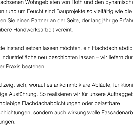
achsenen Wohngebieten von Roth und den dynamisch
n rund um Feucht sind Bauprojekte so vielfältig wie di
n Sie einen Partner an der Seite, der langjährige Erfa
ere Handwerksarbeit vereint.
de instand setzen lassen möchten, ein Flachdach abdic
 Industriefläche neu beschichten lassen – wir liefern d
er Praxis bestehen.
 zeigt sich, worauf es ankommt: klare Abläufe, funktio
ige Ausführung. So realisieren wir für unsere Auftragge
langlebige Flachdachabdichtungen oder belastbare
hichtungen, sondern auch wirkungsvolle Fassadenarbe
ungen.