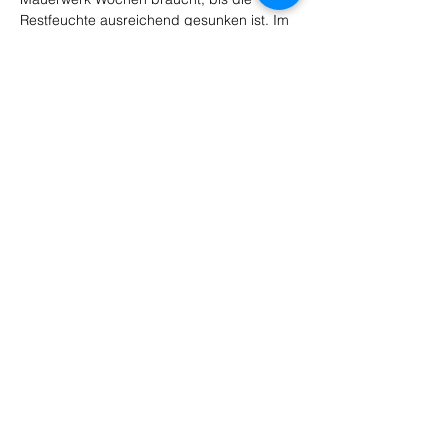
Restfeuchte ausreichend gesunken ist. Im 
feuchten Umfeld zweier Flüsse kann das 
zusätzlich Zeit kosten. Diese Trocknung 
lässt sich mit technischen Mitteln 
beschleunigen, doch ganz überspringen 
kann man sie nicht, ohne den Erfolg zu 
riskieren. Wir kontrollieren den Fortschritt 
mit Messungen und schließen die Wand 
erst, wenn die Werte wirklich stimmen, 
damit keine Restfeuchte eingeschlossen 
wird.