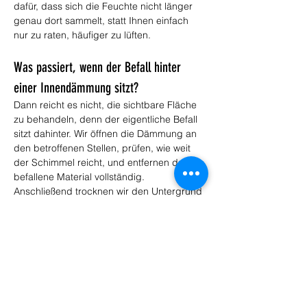
dafür, dass sich die Feuchte nicht länger 
genau dort sammelt, statt Ihnen einfach 
nur zu raten, häufiger zu lüften.
Was passiert, wenn der Befall hinter 
einer Innendämmung sitzt?
Dann reicht es nicht, die sichtbare Fläche 
zu behandeln, denn der eigentliche Befall 
sitzt dahinter. Wir öffnen die Dämmung an 
den betroffenen Stellen, prüfen, wie weit 
der Schimmel reicht, und entfernen das 
befallene Material vollständig. 
Anschließend trocknen wir den Untergrund 
und bauen die Konstruktion fachgerecht 
wieder auf, damit sich zwischen Wand und 
Dämmung keine neue Feuchte staut. 
Würde man den Befall einfach hinter der 
Dämmung lassen, würde er unbemerkt 
weiterwachsen und später an anderer 
Stelle erneut hervortreten.