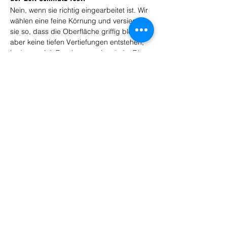
Nein, wenn sie richtig eingearbeitet ist. Wir 
wählen eine feine Körnung und versiegeln 
sie so, dass die Oberfläche griffig bleibt, 
aber keine tiefen Vertiefungen entstehen, 
in denen sich Dreck sammeln würde. Die 
Fläche lässt sich trotz der 
Rutschhemmung problemlos 
durchwischen. Wie kräftig die Struktur 
ausfällt, stimmen wir vorab mit Ihnen ab, je 
nach Nutzung der Garage. So bekommen 
Sie sicheren Halt bei Nässe und behalten 
gleichzeitig eine Oberfläche, die sich 
genauso leicht reinigen lässt wie eine 
glatte.
Leistungen