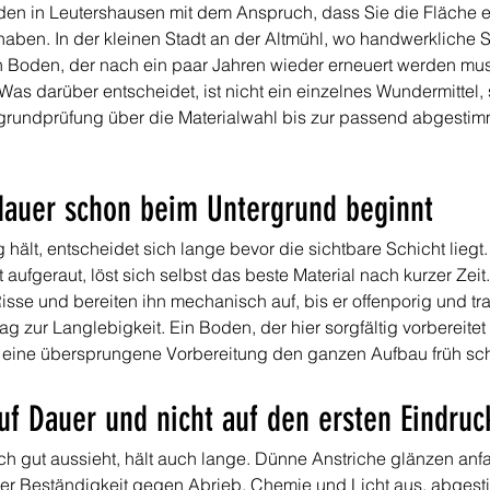
en in Leutershausen mit dem Anspruch, dass Sie die Fläche 
aben. In der kleinen Stadt an der Altmühl, wo handwerkliche S
n Boden, der nach ein paar Jahren wieder erneuert werden muss
 Was darüber entscheidet, ist nicht ein einzelnes Wundermitte
ergrundprüfung über die Materialwahl bis zur passend abgestimm
auer schon beim Untergrund beginnt
hält, entscheidet sich lange bevor die sichtbare Schicht liegt.
tt aufgeraut, löst sich selbst das beste Material nach kurzer Zei
isse und bereiten ihn mechanisch auf, bis er offenporig und tra
trag zur Langlebigkeit. Ein Boden, der hier sorgfältig vorbereite
 eine übersprungene Vorbereitung den ganzen Aufbau früh sche
uf Dauer und nicht auf den ersten Eindruc
isch gut aussieht, hält auch lange. Dünne Anstriche glänzen anf
er Beständigkeit gegen Abrieb, Chemie und Licht aus, abgestim