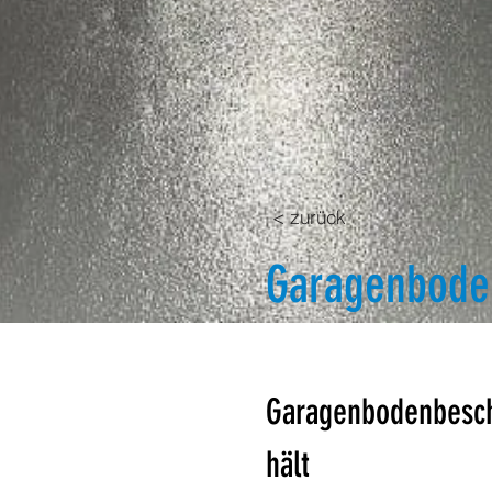
< zurück
Garagenbode
Garagenbodenbeschi
hält