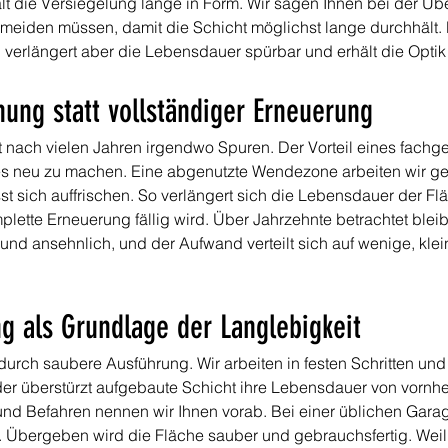
ält die Versiegelung lange in Form. Wir sagen Ihnen bei der Ü
e meiden müssen, damit die Schicht möglichst lange durchhält.
 verlängert aber die Lebensdauer spürbar und erhält die Optik
hung statt vollständiger Erneuerung
 nach vielen Jahren irgendwo Spuren. Der Vorteil eines fachge
es neu zu machen. Eine abgenutzte Wendezone arbeiten wir gezi
t sich auffrischen. So verlängert sich die Lebensdauer der Fl
plette Erneuerung fällig wird. Über Jahrzehnte betrachtet blei
nd ansehnlich, und der Aufwand verteilt sich auf wenige, kleine
g als Grundlage der Langlebigkeit
durch saubere Ausführung. Wir arbeiten in festen Schritten und 
oder überstürzt aufgebaute Schicht ihre Lebensdauer von vornher
d Befahren nennen wir Ihnen vorab. Bei einer üblichen Garage
 Übergeben wird die Fläche sauber und gebrauchsfertig. Weil j