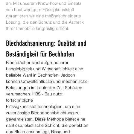
an. Mit unserem Know-how und Einsatz 
von hochwertigem Flüssigkunststoff 
garantieren wir eine maßgeschneiderte 
Lösung, die den Schutz und die Ästhetik 
Ihrer Immobilie langfristig erhöht.
Blechdachsanierung: Qualität und 
Beständigkeit für Bechhofen
Blechdächer sind aufgrund ihrer 
Langlebigkeit und Wirtschaftlichkeit eine 
beliebte Wahl in Bechhofen. Jedoch 
können Umwelteinflüsse und mechanische 
Belastungen im Laufe der Zeit Schäden 
verursachen. HBS - Bau nutzt 
fortschrittliche 
Flüssigkunststofftechnologien, um eine 
zuverlässige Blechdachabdichtung zu 
gewährleisten. Diese Methode bietet eine 
nahtlose, elastische Schicht, die perfekt an 
das Blech anschmiegt, Risse und 