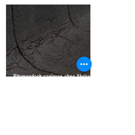
wasserdicht
Bitumendach sanieren ohne Abriss:
Warum die Regeneration von
Flachdächern die beste Alternative
zur Komplettsanierung ist
Leistungen