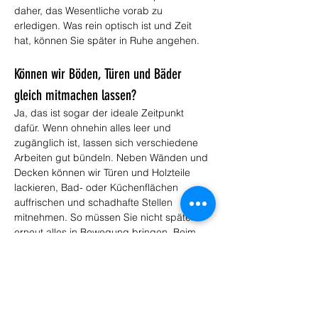
daher, das Wesentliche vorab zu 
erledigen. Was rein optisch ist und Zeit 
hat, können Sie später in Ruhe angehen.
Können wir Böden, Türen und Bäder 
gleich mitmachen lassen?
Ja, das ist sogar der ideale Zeitpunkt 
dafür. Wenn ohnehin alles leer und 
zugänglich ist, lassen sich verschiedene 
Arbeiten gut bündeln. Neben Wänden und 
Decken können wir Türen und Holzteile 
lackieren, Bad- oder Küchenflächen 
auffrischen und schadhafte Stellen 
mitnehmen. So müssen Sie nicht später 
erneut alles in Bewegung bringen. Beim 
ersten Termin nehmen wir gemeinsam auf, 
was alles gemacht werden soll, und 
bringen es in eine sinnvolle Reihenfolge, 
damit am Umzugstag wirklich alles fertig 
ist.