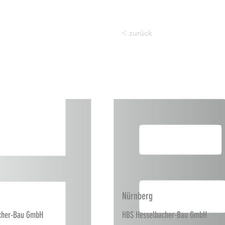
< zurück
Nürnberg
cher-Bau GmbH
HBS Hesselbacher-Bau GmbH