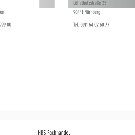
Löffelholzstraße 35
fen
90441 Nürnberg
 999 00
Tel: 0911 54 02 60 77
HBS Fachhandel