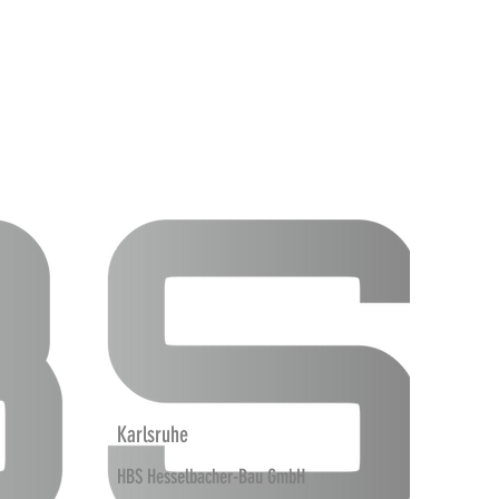
Karlsruhe
HBS Hesselbacher-Bau GmbH