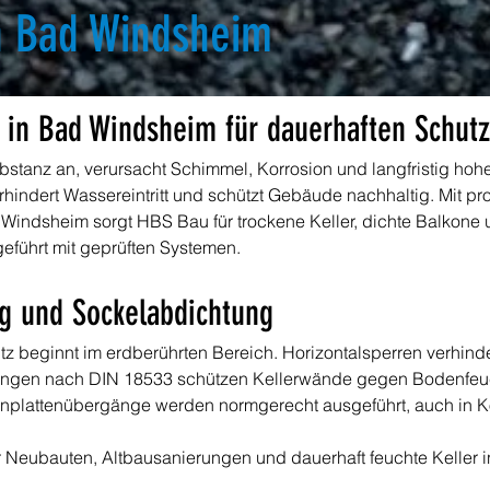
n Bad Windsheim
 in Bad Windsheim für dauerhaften Schutz 
ubstanz an, verursacht Schimmel, Korrosion und langfristig hoh
indert Wassereintritt und schützt Gebäude nachhaltig. Mit pro
Windsheim sorgt HBS Bau für trockene Keller, dichte Balkone 
führt mit geprüften Systemen.
g und Sockelabdichtung
z beginnt im erdberührten Bereich. Horizontalsperren verhinde
ungen nach DIN 18533 schützen Kellerwände gegen Bodenfeu
plattenübergänge werden normgerecht ausgeführt, auch in 
r Neubauten, Altbausanierungen und dauerhaft feuchte Keller