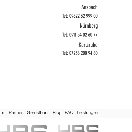
Ansbach
Tel: 09822 32 999 00
Nürnberg
Tel: 0911 54 02 60 77
Karlsruhe
Tel: 07258 200 94 80
am
Pa
rtner
Gerüstbau
Bl
og
FAQ
Leis
tungen