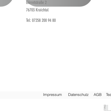
Görretstraße 2
76703 Kraichtal
Tel: 07258 200 94 80
Impre
ssum
Daten
schutz
AG
B
Te