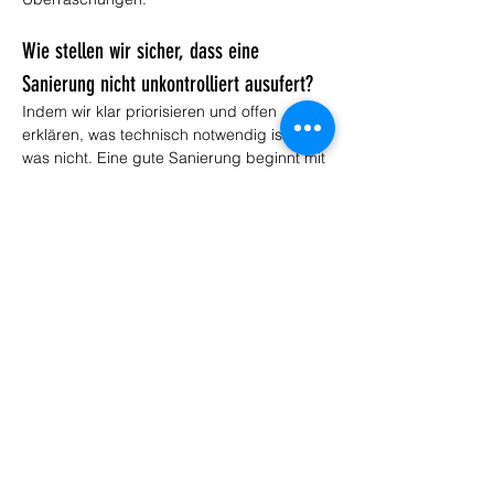
Wie stellen wir sicher, dass eine 
Sanierung nicht unkontrolliert ausufert?
Indem wir klar priorisieren und offen 
erklären, was technisch notwendig ist und 
was nicht. Eine gute Sanierung beginnt mit 
einer ehrlichen Bestandsaufnahme, nicht 
mit vagen Aussagen. Wir zeigen Ihnen, wo 
akuter Handlungsbedarf besteht, welche 
Schritte sinnvoll aufeinander aufbauen und 
wie sich daraus eine saubere Lösung 
ergibt. Genau das gibt Ihnen Kontrolle 
über die Maßnahme und schafft Vertrauen, 
weil Sie nicht im Nebel entscheiden 
müssen.
< zurück
weiter >